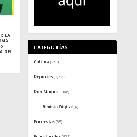
R LA
IRMA
ES
CATEGORÍAS
A DEL
Cultura
(250)
Deportes
(1,319)
Don Maqui
(1,086)
Revista Digital
(6)
Encuestas
(85)
Espectáculos
(834)