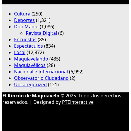
Categorías
Cultura
(250)
Deportes
(1,321)
Don Maqui
(1,086)
Revista Digital
(6)
Encuestas
(85)
Espectáculos
(834)
Local
(12,872)
Maquiavelando
(435)
Maquiavélicos
(28)
Nacional e Internacional
(6,992)
Observatorio Ciudadano
(2)
Uncategorized
(121)
El Rincón de Maquiavelo
© 2025. Todos los derechos
reservados. | Designed by
PTEinteractive