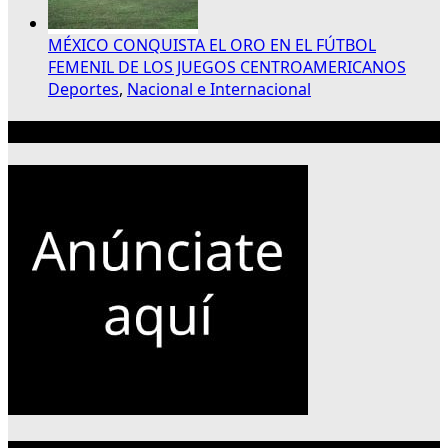
MÉXICO CONQUISTA EL ORO EN EL FÚTBOL
FEMENIL DE LOS JUEGOS CENTROAMERICANOS
Deportes
,
Nacional e Internacional
Publicidad 300×250