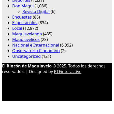
Deportes
(1,321)
Don Maqui
(1,086)
Revista Digital
(6)
Encuestas
(85)
Espectáculos
(834)
Local
(12,872)
Maquiavelando
(435)
Maquiavélicos
(28)
Nacional e Internacional
(6,992)
Observatorio Ciudadano
(2)
Uncategorized
(121)
El Rincón de Maquiavelo
© 2025. Todos los derechos
reservados. | Designed by
PTEinteractive