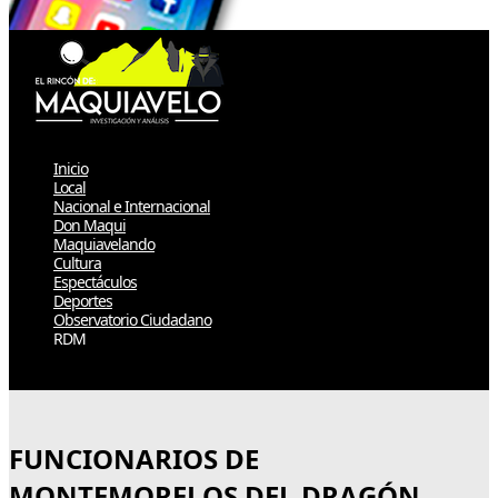
Inicio
Local
Nacional e Internacional
Don Maqui
Maquiavelando
Cultura
Espectáculos
Deportes
Observatorio Ciudadano
RDM
Select Page
FUNCIONARIOS DE
MONTEMORELOS DEL DRAGÓN