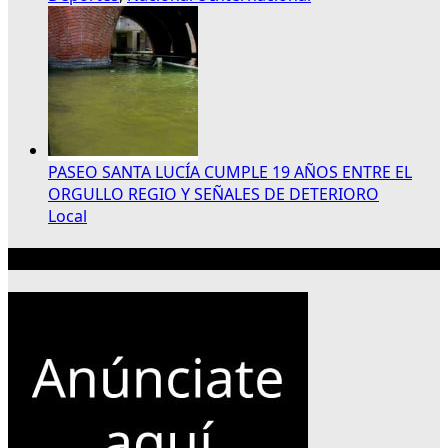
PASEO SANTA LUCÍA CUMPLE 19 AÑOS ENTRE EL
ORGULLO REGIO Y SEÑALES DE DETERIORO
Local
Publicidad 300×250