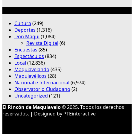
Categorías
Cultura
(249)
Deportes
(1,316)
Don Maqui
(1,084)
Revista Digital
(6)
Encuestas
(85)
Espectáculos
(834)
Local
(12,836)
Maquiavelando
(435)
Maquiavélicos
(28)
Nacional e Internacional
(6,974)
Observatorio Ciudadano
(2)
Uncategorized
(121)
El Rincón de Maquiavelo
© 2025. Todos los derechos
reservados. | Designed by
PTEinteractive