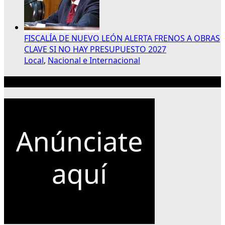
FISCALÍA DE NUEVO LEÓN ALERTA FRENOS A OBRAS
CLAVE SI NO HAY PRESUPUESTO 2027
Local
,
Nacional e Internacional
Publicidad 300×250