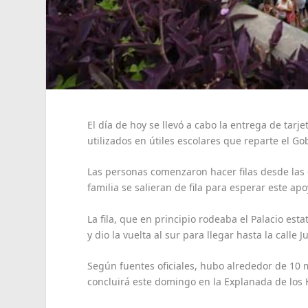
El día de hoy se llevó a cabo la entrega de tar
utilizados en útiles escolares que reparte el Go
Las personas comenzaron hacer filas desde las 6
familia se salieran de fila para esperar este apo
La fila, que en principio rodeaba el Palacio esta
y dio la vuelta al sur para llegar hasta la calle
Según fuentes oficiales, hubo alrededor de 10 m
concluirá este domingo en la Explanada de los 