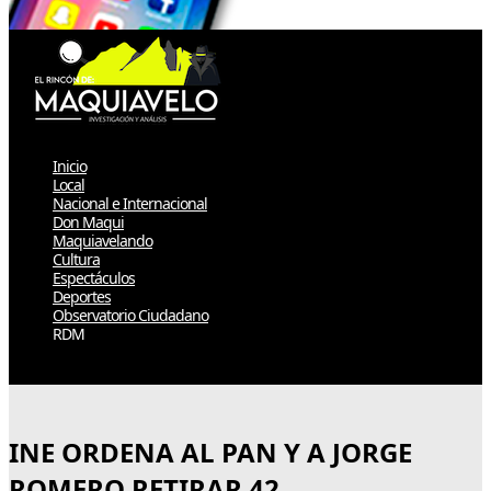
Inicio
Local
Nacional e Internacional
Don Maqui
Maquiavelando
Cultura
Espectáculos
Deportes
Observatorio Ciudadano
RDM
Select Page
INE ORDENA AL PAN Y A JORGE
ROMERO RETIRAR 42