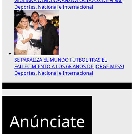
GIULIANA OLMOS AVANZA A OCTAVOS DE FINAL
Deportes
,
Nacional e Internacional
SE PARALIZA EL MUNDO FUTBOL TRAS EL
FALLECIMIENTO A LOS 68 AÑOS DE JORGE MESSI
Deportes
,
Nacional e Internacional
Publicidad 300×250