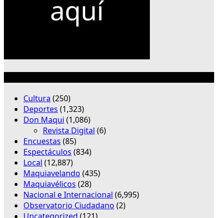
Categorías
Cultura
(250)
Deportes
(1,323)
Don Maqui
(1,086)
Revista Digital
(6)
Encuestas
(85)
Espectáculos
(834)
Local
(12,887)
Maquiavelando
(435)
Maquiavélicos
(28)
Nacional e Internacional
(6,995)
Observatorio Ciudadano
(2)
Uncategorized
(121)