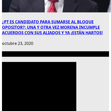
¿PT ES CANDIDATO PARA SUMARSE AL BLOQUE
OPOSITOR?; UNA Y OTRA VEZ MORENA INCUMPLE
ACUERDOS CON SUS ALIADOS Y YA ¡ESTÁN HARTOS!
octubre 23, 2020
Publicidad 300×600