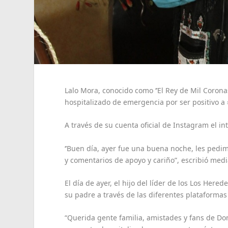
Lalo Mora, conocido como ‘’El Rey de Mil Coron
hospitalizado de emergencia por ser positivo a
A través de su cuenta oficial de Instagram el i
‘’Buen día, ayer fue una buena noche, les ped
y comentarios de apoyo y cariño”, escribió media
El día de ayer, el hijo del líder de los Los Her
su padre a través de las diferentes plataformas 
“Querida gente familia, amistades y fans de D