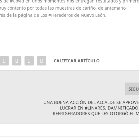
as de #Covid en unos momentos nos entregan resultados y primer
 muy contento por todas las muestras de cariño, de antemano
ravés de la página de Los #Herederos de Nuevo León.
CALIFICAR ARTÍCULO
SIGU
UNA BUENA ACCIÓN DEL ALCALDE SE APROV
LUCRAR EN #LINARES, DAMNIFICAD
REFRIGERADORES QUE LES OTORGÓ EL 