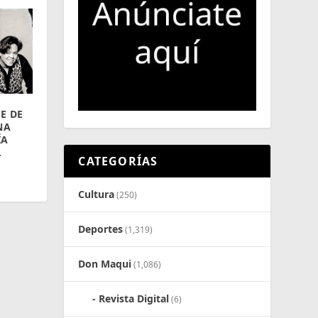
E DE
NA
ÍA
.
CATEGORÍAS
Cultura
(250)
Deportes
(1,319)
Don Maqui
(1,086)
Revista Digital
(6)