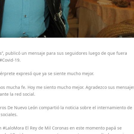
as’’, publicó un mensaje para sus seguidores luego de que fuera
 #Covid-19.
ntérprete expresó que ya se siente mucho mejor.
imos mucha fe. Hoy me siento mucho mejor. Agradezco sus mensaje
nte la red social.
ederos De Nuevo León compartió la noticia sobre el internamiento de
sociales.
on #LaloMora El Rey de Mil Coronas en este momento papá se