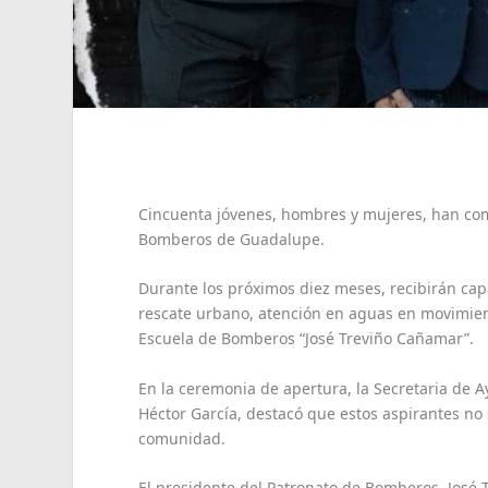
Cincuenta jóvenes, hombres y mujeres, han co
Bomberos de Guadalupe.
Durante los próximos diez meses, recibirán capa
rescate urbano, atención en aguas en movimient
Escuela de Bomberos “José Treviño Cañamar”.
En la ceremonia de apertura, la Secretaria de 
Héctor García, destacó que estos aspirantes no 
comunidad.
El presidente del Patronato de Bomberos, José 