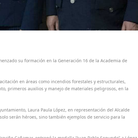
menzado su formación en la Generación 16 de la Academia de
citación en áreas como incendios forestales y estructurales,
o, primeros auxilios y manejo de materiales peligrosos, en la
Ayuntamiento, Laura Paula López, en representación del Alcalde
solo serán héroes, sino también ejemplos de servicio para la
Treviño Cañamar, entregó la medalla “Juan Pablo Segundo” a López