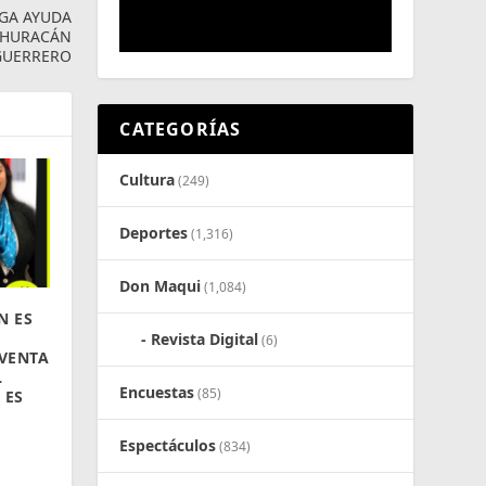
EGA AYUDA
L HURACÁN
 GUERRERO
CATEGORÍAS
Cultura
(249)
Deportes
(1,316)
Don Maqui
(1,084)
N ES
Revista Digital
(6)
VENTA
L
Encuestas
(85)
 ES
Espectáculos
(834)