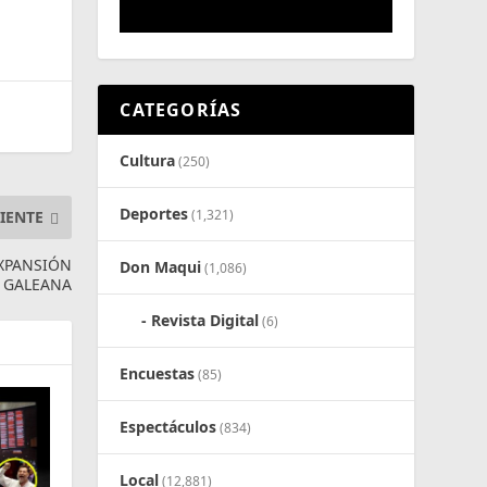
CATEGORÍAS
Cultura
(250)
Deportes
(1,321)
IENTE
XPANSIÓN
Don Maqui
(1,086)
N GALEANA
Revista Digital
(6)
Encuestas
(85)
Espectáculos
(834)
Local
(12,881)