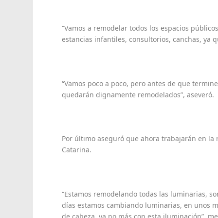
“Vamos a remodelar todos los espacios público
estancias infantiles, consultorios, canchas, ya q
“Vamos poco a poco, pero antes de que termine 
quedarán dignamente remodelados”, aseveró.
Por último aseguró que ahora trabajarán en la 
Catarina.
“Estamos remodelando todas las luminarias, son
días estamos cambiando luminarias, en unos me
de cabeza, ya no más con esta iluminación”, m