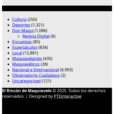
Categorías
Cultura
(250)
Deportes
(1,321)
Don Maqui
(1,086)
Revista Digital
(6)
Encuestas
(85)
Espectáculos
(834)
Local
(12,881)
Maquiavelando
(435)
Maquiavélicos
(28)
Nacional e Internacional
(6,993)
Observatorio Ciudadano
(2)
Uncategorized
(121)
El Rincón de Maquiavelo
© 2025. Todos los derechos
reservados. | Designed by
PTEinteractive