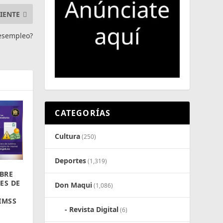
IENTE
desempleo?
CATEGORÍAS
Cultura
(250)
Deportes
(1,319)
OBRE
ES DE
Don Maqui
(1,086)
IMSS
Revista Digital
(6)