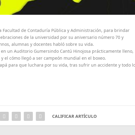
 la Facultad de Contaduría Pública y Administración, para brindar
celebraciones de la universidad por su aniversario número 70 y
umnos, alumnas y docentes habló sobre su vida.
 en un Auditorio Gumersindo Cantú Hinojosa prácticamente lleno,
 y el cómo llegó a ser campeón mundial en el boxeo.
papá para que luchara por su vida, tras sufrir un accidente y todo l
CALIFICAR ARTÍCULO