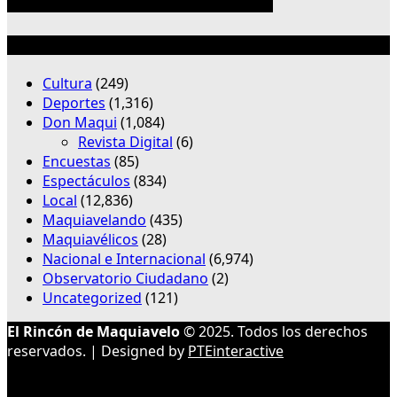
Categorías
Cultura
(249)
Deportes
(1,316)
Don Maqui
(1,084)
Revista Digital
(6)
Encuestas
(85)
Espectáculos
(834)
Local
(12,836)
Maquiavelando
(435)
Maquiavélicos
(28)
Nacional e Internacional
(6,974)
Observatorio Ciudadano
(2)
Uncategorized
(121)
El Rincón de Maquiavelo
© 2025. Todos los derechos
reservados. | Designed by
PTEinteractive