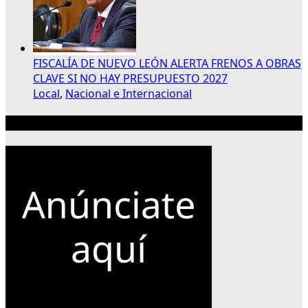
FISCALÍA DE NUEVO LEÓN ALERTA FRENOS A OBRAS
CLAVE SI NO HAY PRESUPUESTO 2027
Local
,
Nacional e Internacional
Publicidad 300×250