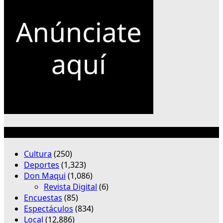
Categorías
Cultura
(250)
Deportes
(1,323)
Don Maqui
(1,086)
Revista Digital
(6)
Encuestas
(85)
Espectáculos
(834)
Local
(12,886)