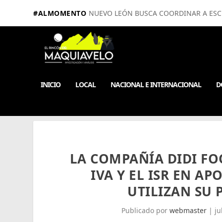
#ALMOMENTO
NUEVO LEÓN BUSCA COORDINAR A ESCUE
INICIO
LOCAL
NACIONAL E INTERNACIONAL
D
LA COMPAÑÍA DIDI F
IVA Y EL ISR EN A
UTILIZAN SU
Publicado por
webmaster
|
ju