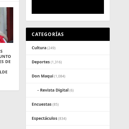
CATEGORÍAS
Cultura
(249)
ES
SUNTO
ES DE
Deportes
(1,316)
LDE
Don Maqui
(1,084)
Revista Digital
(6)
Encuestas
(85)
Espectáculos
(834)