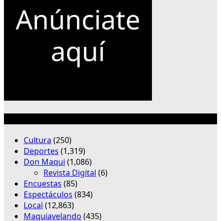
Categorías
Cultura
(250)
Deportes
(1,319)
Don Maqui
(1,086)
Revista Digital
(6)
Encuestas
(85)
Espectáculos
(834)
Local
(12,863)
Maquiavelando
(435)