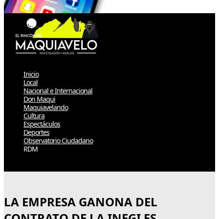
Inicio
Local
Nacional e Internacional
Don Maqui
Maquiavelando
Cultura
Espectáculos
Deportes
Observatorio Ciudadano
RDM
Select Page
LA EMPRESA GANONA DEL
CONTRATO DE LA INEGI ES…