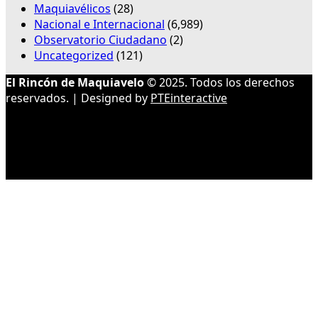
Maquiavélicos
(28)
Nacional e Internacional
(6,989)
Observatorio Ciudadano
(2)
Uncategorized
(121)
El Rincón de Maquiavelo
© 2025. Todos los derechos
reservados. | Designed by
PTEinteractive