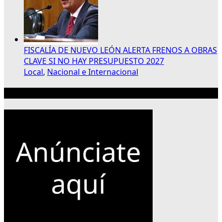
FISCALÍA DE NUEVO LEÓN ALERTA FRENOS A OBRAS
CLAVE SI NO HAY PRESUPUESTO 2027
Local
,
Nacional e Internacional
Publicidad 300×250