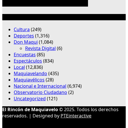
Categorías
Cultura
(249)
Deportes
(1,316)
Don Maqui
(1,084)
Revista Digital
(6)
Encuestas
(85)
Espectáculos
(834)
Local
(12,836)
Maquiavelando
(435)
Maquiavélicos
(28)
Nacional e Internacional
(6,974)
Observatorio Ciudadano
(2)
Uncategorized
(121)
El Rincón de Maquiavelo
© 2025. Todos los derechos
reservados. | Designed by
PTEinteractive