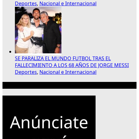
Deportes
,
Nacional e Internacional
SE PARALIZA EL MUNDO FUTBOL TRAS EL
FALLECIMIENTO A LOS 68 AÑOS DE JORGE MESSI
Deportes
,
Nacional e Internacional
Publicidad 300×250