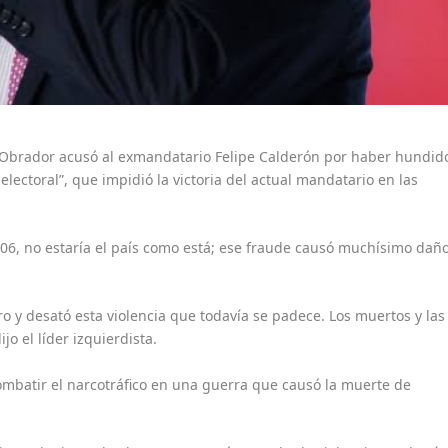
 Obrador acusó al exmandatario Felipe Calderón por haber hundid
e electoral”, que impidió la victoria del actual mandatario en las
006, no estaría el país como está; ese fraude causó muchísimo dañ
ro y desató esta violencia que todavía se padece. Los muertos y las
jo el líder izquierdista.
ombatir el narcotráfico en una guerra que causó la muerte de
.