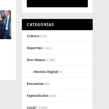
CATEGORÍAS
Cultura
(250)
Deportes
(1,321)
L
Don Maqui
(1,086)
Revista Digital
(6)
Encuestas
(85)
Espectáculos
(834)
Local
(12,876)