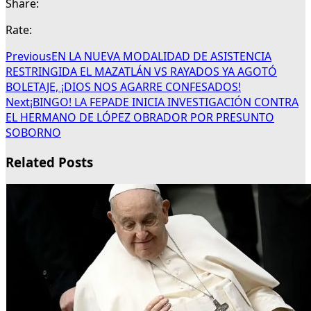
Share:
Rate:
Previous
EN LA NUEVA MODALIDAD DE ASISTENCIA
RESTRINGIDA EL MAZATLÁN VS RAYADOS YA AGOTÓ
BOLETAJE, ¡DIOS NOS AGARRE CONFESADOS!
Next
¡BINGO! LA FEPADE INICIA INVESTIGACIÓN CONTRA
EL HERMANO DE LÓPEZ OBRADOR POR PRESUNTO
SOBORNO
Related Posts