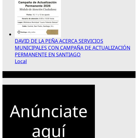
DAVID DE LA PEÑA ACERCA SERVICIOS
MUNICIPALES CON CAMPAÑA DE ACTUALIZACIÓN
PERMANENTE EN SANTIAGO
Local
Publicidad 300×250