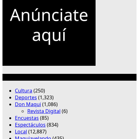
Categorías
Cultura
(250)
Deportes
(1,323)
Don Maqui
(1,086)
Revista Digital
(6)
Encuestas
(85)
Espectáculos
(834)
Local
(12,887)
Maquiavelando
(435)