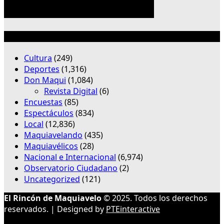
Categorías
Cultura
(249)
Deportes
(1,316)
Don Maqui
(1,084)
Revista Digital
(6)
Encuestas
(85)
Espectáculos
(834)
Local
(12,836)
Maquiavelando
(435)
Maquiavélicos
(28)
Nacional e Internacional
(6,974)
Observatorio Ciudadano
(2)
Uncategorized
(121)
El Rincón de Maquiavelo
© 2025. Todos los derechos
reservados. | Designed by
PTEinteractive