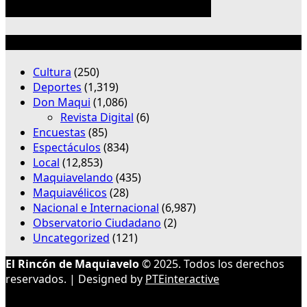
Categorías
Cultura
(250)
Deportes
(1,319)
Don Maqui
(1,086)
Revista Digital
(6)
Encuestas
(85)
Espectáculos
(834)
Local
(12,853)
Maquiavelando
(435)
Maquiavélicos
(28)
Nacional e Internacional
(6,987)
Observatorio Ciudadano
(2)
Uncategorized
(121)
El Rincón de Maquiavelo
© 2025. Todos los derechos
reservados. | Designed by
PTEinteractive