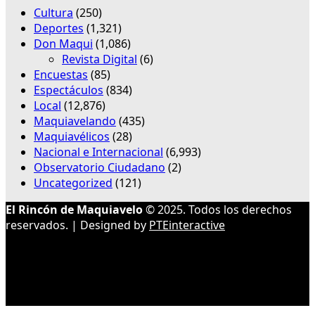
Cultura
(250)
Deportes
(1,321)
Don Maqui
(1,086)
Revista Digital
(6)
Encuestas
(85)
Espectáculos
(834)
Local
(12,876)
Maquiavelando
(435)
Maquiavélicos
(28)
Nacional e Internacional
(6,993)
Observatorio Ciudadano
(2)
Uncategorized
(121)
El Rincón de Maquiavelo
© 2025. Todos los derechos
reservados. | Designed by
PTEinteractive