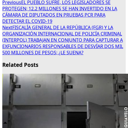
Previous
EL PUEBLO SUFRE, LOS LEGISLADORES SE
PROTEGEN; 12.2 MILLONES SE HAN INVERTIDO EN LA
CÁMARA DE DIPUTADOS EN PRUEBAS PCR PARA
DETECTAR EL COVID-19
Next
FISCALÍA GENERAL DE LA REPÚBLICA (FGR) Y LA
ORGANIZACIÓN INTERNACIONAL DE POLICÍA CRIMINAL
(INTERPOL) TRABAJAN EN CONJUNTO PARA CAPTURAR A
EXFUNCIONARIOS RESPONSABLES DE DESVÍAR DOS MIL
500 MILLONES DE PESOS; ¿LE SUENA?
Related Posts