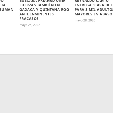
DO
BUSCARÁ PRIANRD UNIR
REYNALDO CANTÚ
CIA
FUERZAS TAMBIÉN EN
ENTREGA “CASA DE D
 SUMAN
OAXACA Y QUINTANA ROO
PARA 3 MIL ADULTO
ANTE INMINENTES
MAYORES EN ABASO
FRACASOS
mayo 28, 2026
mayo 25, 2022