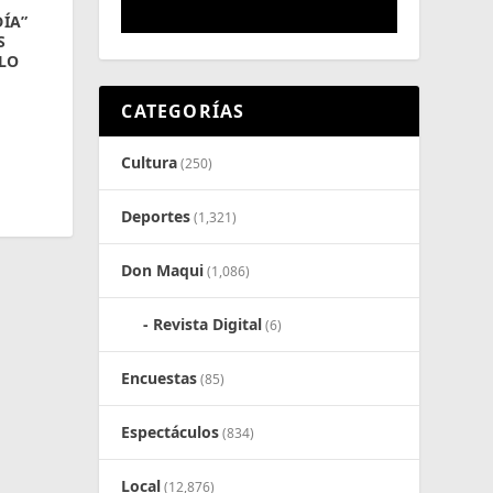
ÍA”
S
LO
CATEGORÍAS
Cultura
(250)
Deportes
(1,321)
Don Maqui
(1,086)
Revista Digital
(6)
Encuestas
(85)
Espectáculos
(834)
Local
(12,876)