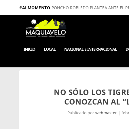
#ALMOMENTO
PONCHO ROBLEDO PLANTEA ANTE EL RE
INICIO
LOCAL
NACIONAL E INTERNACIONAL
D
NO SÓLO LOS TIGR
CONOZCAN AL “L
Publicado por
webmaster
|
feb