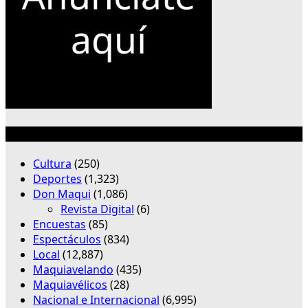
Categorías
Cultura
(250)
Deportes
(1,323)
Don Maqui
(1,086)
Revista Digital
(6)
Encuestas
(85)
Espectáculos
(834)
Local
(12,887)
Maquiavelando
(435)
Maquiavélicos
(28)
Nacional e Internacional
(6,995)