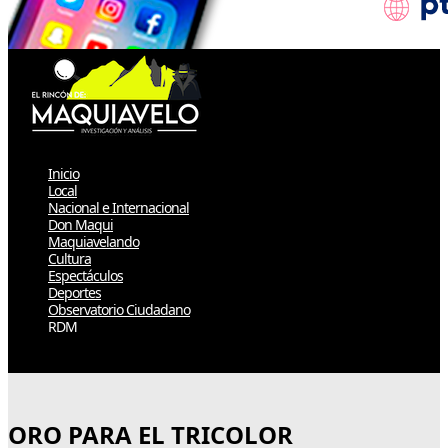
Inicio
Local
Nacional e Internacional
Don Maqui
Maquiavelando
Cultura
Espectáculos
Deportes
Observatorio Ciudadano
RDM
Select Page
ORO PARA EL TRICOLOR