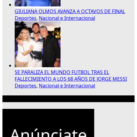
GIULIANA OLMOS AVANZA A OCTAVOS DE FINAL
Deportes
,
Nacional e Internacional
SE PARALIZA EL MUNDO FUTBOL TRAS EL
FALLECIMIENTO A LOS 68 AÑOS DE JORGE MESSI
Deportes
,
Nacional e Internacional
Publicidad 300×250