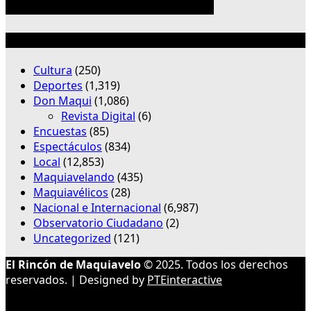
Categorías
Cultura
(250)
Deportes
(1,319)
Don Maqui
(1,086)
Revista Digital
(6)
Encuestas
(85)
Espectáculos
(834)
Local
(12,853)
Maquiavelando
(435)
Maquiavélicos
(28)
Nacional e Internacional
(6,987)
Observatorio Ciudadano
(2)
Uncategorized
(121)
El Rincón de Maquiavelo
© 2025. Todos los derechos
reservados. | Designed by
PTEinteractive