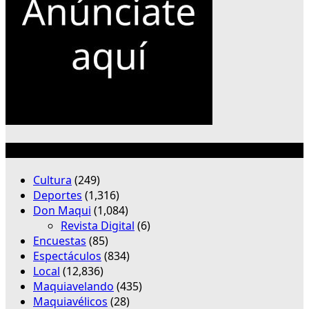
Categorías
Cultura
(249)
Deportes
(1,316)
Don Maqui
(1,084)
Revista Digital
(6)
Encuestas
(85)
Espectáculos
(834)
Local
(12,836)
Maquiavelando
(435)
Maquiavélicos
(28)