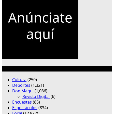
Categorías
Cultura
(250)
Deportes
(1,321)
Don Maqui
(1,086)
Revista Digital
(6)
Encuestas
(85)
Espectáculos
(834)
Local
(12,872)