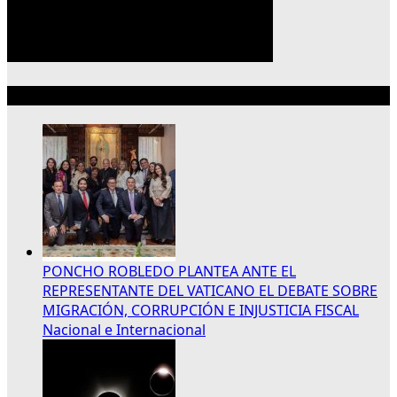
Lo más reciente
PONCHO ROBLEDO PLANTEA ANTE EL
REPRESENTANTE DEL VATICANO EL DEBATE SOBRE
MIGRACIÓN, CORRUPCIÓN E INJUSTICIA FISCAL
Nacional e Internacional