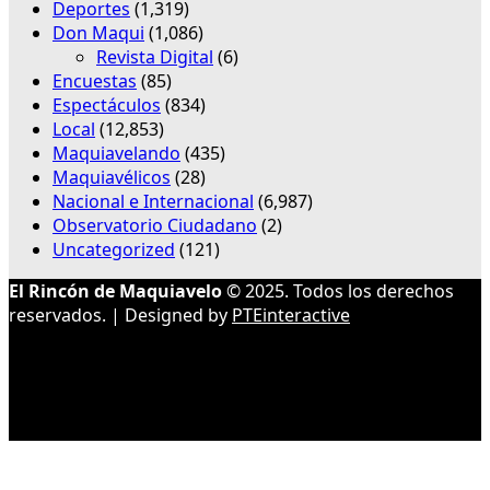
Deportes
(1,319)
Don Maqui
(1,086)
Revista Digital
(6)
Encuestas
(85)
Espectáculos
(834)
Local
(12,853)
Maquiavelando
(435)
Maquiavélicos
(28)
Nacional e Internacional
(6,987)
Observatorio Ciudadano
(2)
Uncategorized
(121)
El Rincón de Maquiavelo
© 2025. Todos los derechos
reservados. | Designed by
PTEinteractive