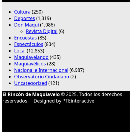
Cultura
(250)
Deportes
(1,319)
Don Maqui
(1,086)
Revista Digital
(6)
Encuestas
(85)
Espectáculos
(834)
Local
(12,853)
Maquiavelando
(435)
Maquiavélicos
(28)
Nacional e Internacional
(6,987)
Observatorio Ciudadano
(2)
Uncategorized
(121)
El Rincón de Maquiavelo
© 2025. Todos los derechos
reservados. | Designed by
PTEinteractive