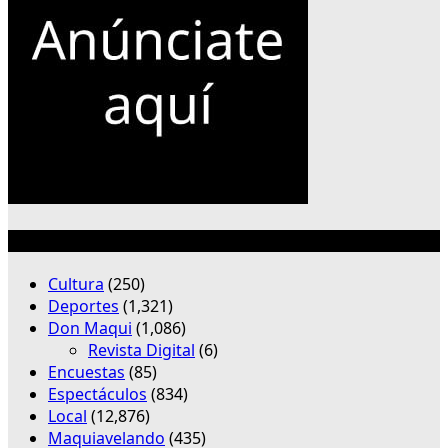
Categorías
Cultura
(250)
Deportes
(1,321)
Don Maqui
(1,086)
Revista Digital
(6)
Encuestas
(85)
Espectáculos
(834)
Local
(12,876)
Maquiavelando
(435)