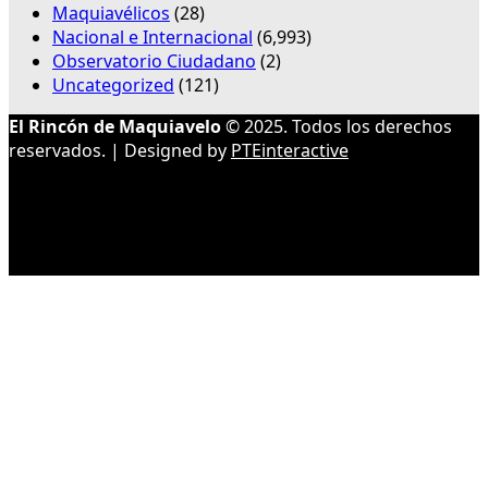
Maquiavélicos
(28)
Nacional e Internacional
(6,993)
Observatorio Ciudadano
(2)
Uncategorized
(121)
El Rincón de Maquiavelo
© 2025. Todos los derechos
reservados. | Designed by
PTEinteractive