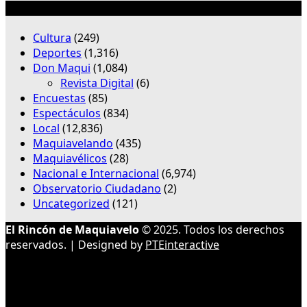
Categorías
Cultura
(249)
Deportes
(1,316)
Don Maqui
(1,084)
Revista Digital
(6)
Encuestas
(85)
Espectáculos
(834)
Local
(12,836)
Maquiavelando
(435)
Maquiavélicos
(28)
Nacional e Internacional
(6,974)
Observatorio Ciudadano
(2)
Uncategorized
(121)
El Rincón de Maquiavelo
© 2025. Todos los derechos
reservados. | Designed by
PTEinteractive