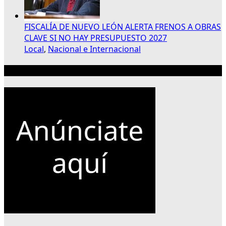
FISCALÍA DE NUEVO LEÓN ALERTA FRENOS A OBRAS
CLAVE SI NO HAY PRESUPUESTO 2027
Local
,
Nacional e Internacional
Publicidad 300×250