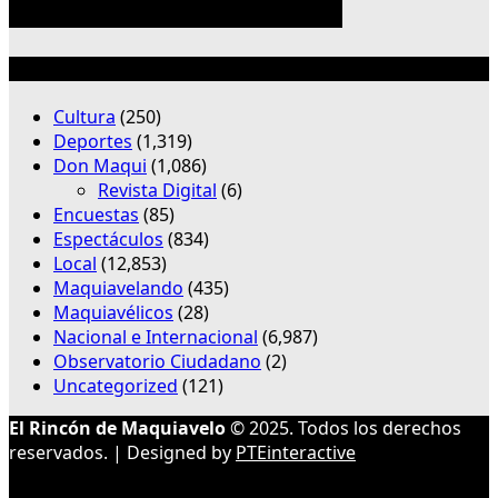
Categorías
Cultura
(250)
Deportes
(1,319)
Don Maqui
(1,086)
Revista Digital
(6)
Encuestas
(85)
Espectáculos
(834)
Local
(12,853)
Maquiavelando
(435)
Maquiavélicos
(28)
Nacional e Internacional
(6,987)
Observatorio Ciudadano
(2)
Uncategorized
(121)
El Rincón de Maquiavelo
© 2025. Todos los derechos
reservados. | Designed by
PTEinteractive