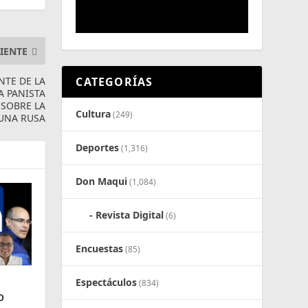
IENTE
NTE DE LA
CATEGORÍAS
A PANISTA
 SOBRE LA
Cultura
(249)
UNA RUSA
Deportes
(1,316)
Don Maqui
(1,084)
Revista Digital
(6)
Encuestas
(85)
Espectáculos
(834)
O