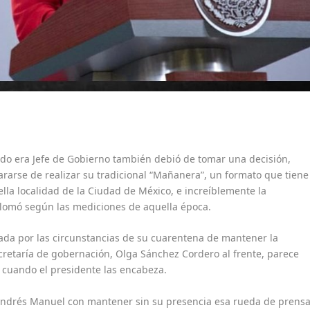
o era Jefe de Gobierno también debió de tomar una decisión,
ararse de realizar su tradicional “Mañanera”, un formato que tiene
lla localidad de la Ciudad de México, e increíblemente la
plomó según las mediciones de aquella época.
ada por las circunstancias de su cuarentena de mantener la
retaría de gobernación, Olga Sánchez Cordero al frente, parece
 cuando el presidente las encabeza.
Andrés Manuel con mantener sin su presencia esa rueda de prensa