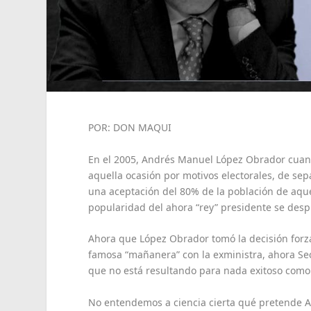
POR: DON MAQUI
En el 2005, Andrés Manuel López Obrador cuand
aquella ocasión por motivos electorales, de sep
una aceptación del 80% de la población de aque
popularidad del ahora “rey” presidente se des
Ahora que López Obrador tomó la decisión forz
famosa “mañanera” con la exministra, ahora Sec
que no está resultando para nada exitoso como
No entendemos a ciencia cierta qué pretende 