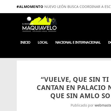
#ALMOMENTO
NUEVO LEÓN BUSCA COORDINAR A ESCUE
INICIO
LOCAL
NACIONAL E INTERNACIONAL
D
“VUELVE, QUE SIN TI
CANTAN EN PALACIO
QUE SIN AMLO SO
Publicado por
webmast