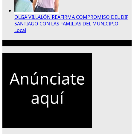
OLGA VILLALÓN REAFIRMA COMPROMISO DEL DIF
SANTIAGO CON LAS FAMILIAS DEL MUNICIPIO
Local
Publicidad 300×250