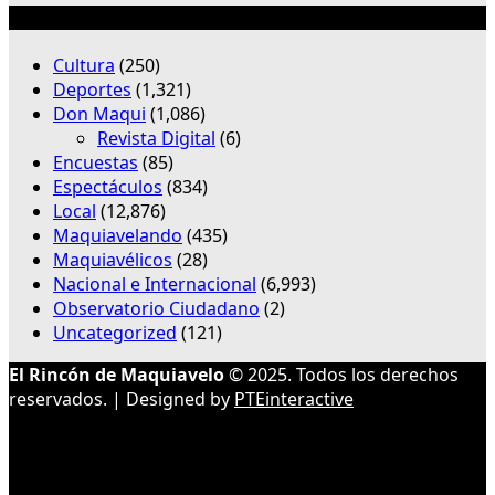
Categorías
Cultura
(250)
Deportes
(1,321)
Don Maqui
(1,086)
Revista Digital
(6)
Encuestas
(85)
Espectáculos
(834)
Local
(12,876)
Maquiavelando
(435)
Maquiavélicos
(28)
Nacional e Internacional
(6,993)
Observatorio Ciudadano
(2)
Uncategorized
(121)
El Rincón de Maquiavelo
© 2025. Todos los derechos
reservados. | Designed by
PTEinteractive