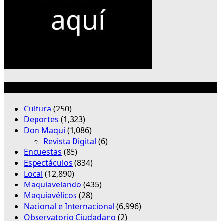
Categorías
Cultura
(250)
Deportes
(1,323)
Don Maqui
(1,086)
Revista Digital
(6)
Encuestas
(85)
Espectáculos
(834)
Local
(12,890)
Maquiavelando
(435)
Maquiavélicos
(28)
Nacional e Internacional
(6,996)
Observatorio Ciudadano
(2)