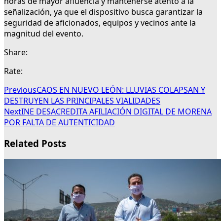
horas de mayor afluencia y mantenerse atento a la
señalización, ya que el dispositivo busca garantizar la
seguridad de aficionados, equipos y vecinos ante la
magnitud del evento.
Share:
Rate:
Previous
CAOS EN NUEVO LEÓN: LLUVIAS COLAPSAN Y
DESTRUYEN LAS PRINCIPALES VIALIDADES
Next
INE DESACREDITA AFILIACIÓN DIGITAL DE MORENA
POR FALTA DE AUTENTICIDAD
Related Posts