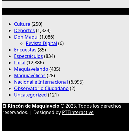
Categorías
Cultura
(250)
Deportes
(1,323)
Don Maqui
(1,086)
Revista Digital
(6)
Encuestas
(85)
Espectáculos
(834)
Local
(12,886)
Maquiavelando
(435)
Maquiavélicos
(28)
Nacional e Internacional
(6,995)
Observatorio Ciudadano
(2)
Uncategorized
(121)
El Rincón de Maquiavelo
© 2025. Todos los derechos
reservados. | Designed by
PTEinteractive