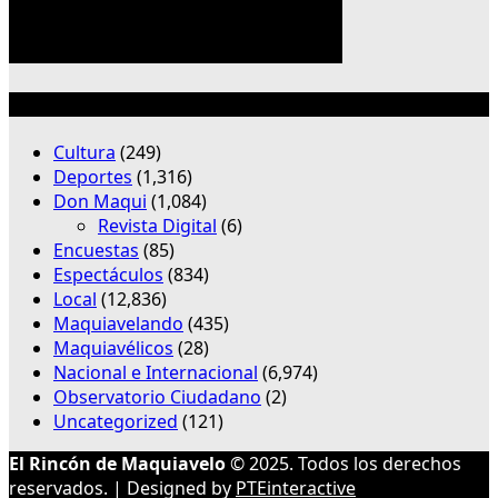
Categorías
Cultura
(249)
Deportes
(1,316)
Don Maqui
(1,084)
Revista Digital
(6)
Encuestas
(85)
Espectáculos
(834)
Local
(12,836)
Maquiavelando
(435)
Maquiavélicos
(28)
Nacional e Internacional
(6,974)
Observatorio Ciudadano
(2)
Uncategorized
(121)
El Rincón de Maquiavelo
© 2025. Todos los derechos
reservados. | Designed by
PTEinteractive