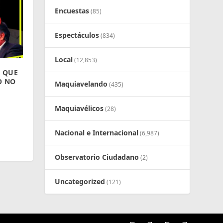
Encuestas
(85)
Espectáculos
(834)
Local
(12,853)
Á QUE
O NO
Maquiavelando
(435)
Maquiavélicos
(28)
Nacional e Internacional
(6,987)
Observatorio Ciudadano
(2)
Uncategorized
(121)