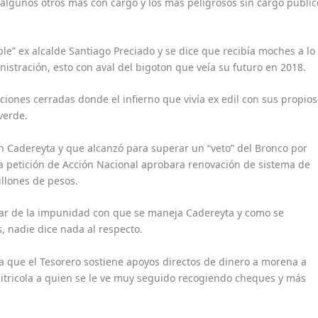
algunos otros más con cargo y los más peligrosos sin cargo públic
le” ex alcalde Santiago Preciado y se dice que recibía moches a lo
istración, esto con aval del bigoton que veía su futuro en 2018.
ciones cerradas donde el infierno que vivía ex edil con sus propios
verde.
en Cadereyta y que alcanzó para superar un “veto” del Bronco por
a petición de Acción Nacional aprobara renovación de sistema de
llones de pesos.
sar de la impunidad con que se maneja Cadereyta y como se
 nadie dice nada al respecto.
 que el Tesorero sostiene apoyos directos de dinero a morena a
 citricola a quien se le ve muy seguido recogiendo cheques y más