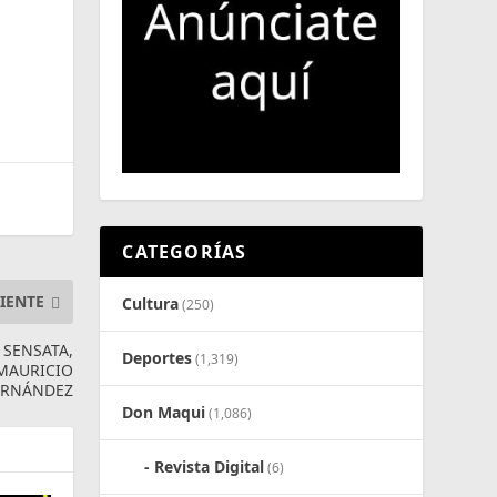
CATEGORÍAS
IENTE
Cultura
(250)
SENSATA,
Deportes
(1,319)
 MAURICIO
ERNÁNDEZ
Don Maqui
(1,086)
Revista Digital
(6)