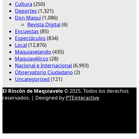
Cultura
(250)
Deportes
(1,321)
Don Maqui
(1,086)
Revista Digital
(6)
Encuestas
(85)
Espectáculos
(834)
Local
(12,876)
Maquiavelando
(435)
Maquiavélicos
(28)
Nacional e Internacional
(6,993)
Observatorio Ciudadano
(2)
Uncategorized
(121)
El Rincón de Maquiavelo
© 2025. Todos los derechos
reservados. | Designed by
PTEinteractive