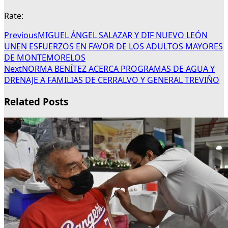
Rate:
Previous
MIGUEL ÁNGEL SALAZAR Y DIF NUEVO LEÓN
UNEN ESFUERZOS EN FAVOR DE LOS ADULTOS MAYORES
DE MONTEMORELOS
Next
NORMA BENÍTEZ ACERCA PROGRAMAS DE AGUA Y
DRENAJE A FAMILIAS DE CERRALVO Y GENERAL TREVIÑO
Related Posts