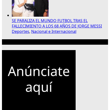
SE PARALIZA EL MUNDO FUTBOL TRAS EL
FALLECIMIENTO A LOS 68 AÑOS DE JORGE MESSI
Deportes
,
Nacional e Internacional
Publicidad 300×250