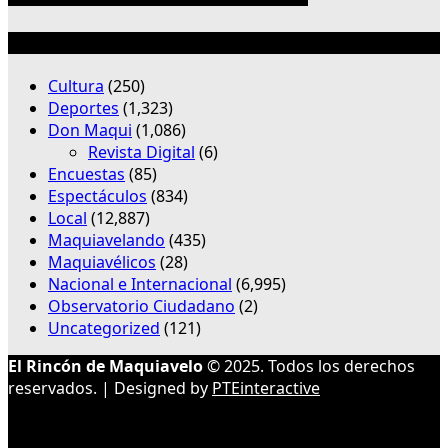
Categorías
Cultura
(250)
Deportes
(1,323)
Don Maqui
(1,086)
Revista Digital
(6)
Encuestas
(85)
Espectáculos
(834)
Local
(12,887)
Maquiavelando
(435)
Maquiavélicos
(28)
Nacional e Internacional
(6,995)
Observatorio Ciudadano
(2)
Uncategorized
(121)
El Rincón de Maquiavelo
© 2025. Todos los derechos
reservados. | Designed by
PTEinteractive