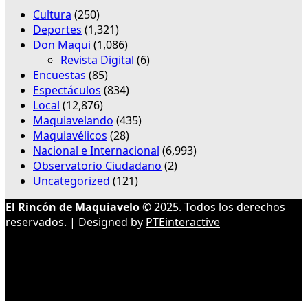
Cultura
(250)
Deportes
(1,321)
Don Maqui
(1,086)
Revista Digital
(6)
Encuestas
(85)
Espectáculos
(834)
Local
(12,876)
Maquiavelando
(435)
Maquiavélicos
(28)
Nacional e Internacional
(6,993)
Observatorio Ciudadano
(2)
Uncategorized
(121)
El Rincón de Maquiavelo
© 2025. Todos los derechos
reservados. | Designed by
PTEinteractive