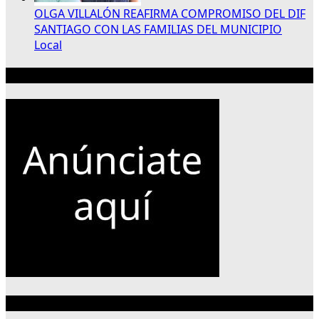
OLGA VILLALÓN REAFIRMA COMPROMISO DEL DIF
SANTIAGO CON LAS FAMILIAS DEL MUNICIPIO
Local
Publicidad 300×250
Categorías