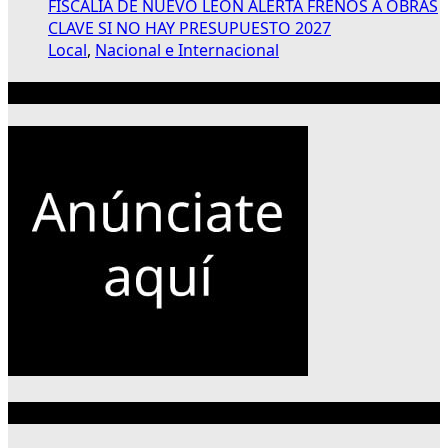
FISCALÍA DE NUEVO LEÓN ALERTA FRENOS A OBRAS
CLAVE SI NO HAY PRESUPUESTO 2027
Local
,
Nacional e Internacional
Publicidad 300×250
Categorías