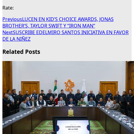
Rate:
Previous
LUCEN EN KID’S CHOICE AWARDS, JONAS
BROTHER’S, TAYLOR SWIFT Y “IRON MAN”
Next
SUSCRIBE EDELMIRO SANTOS INICIATIVA EN FAVOR
DE LA NIÑEZ
Related Posts