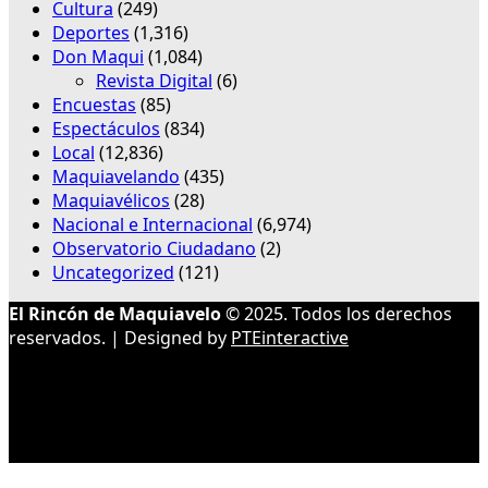
Cultura
(249)
Deportes
(1,316)
Don Maqui
(1,084)
Revista Digital
(6)
Encuestas
(85)
Espectáculos
(834)
Local
(12,836)
Maquiavelando
(435)
Maquiavélicos
(28)
Nacional e Internacional
(6,974)
Observatorio Ciudadano
(2)
Uncategorized
(121)
El Rincón de Maquiavelo
© 2025. Todos los derechos
reservados. | Designed by
PTEinteractive