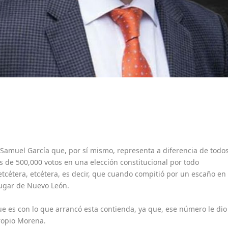
 Samuel García que, por sí mismo, representa a diferencia de todo
 de 500,000 votos en una elección constitucional por todo
tcétera, etcétera, es decir, que cuando compitió por un escaño en
lugar de Nuevo León.
ue es con lo que arrancó esta contienda, ya que, ese número le dio
propio Morena.