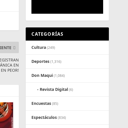
CATEGORÍAS
Cultura
IENTE
(249)
REGISTRAN
Deportes
(1,316)
TÁNICA EN
 EN PEOR!
Don Maqui
(1,084)
Revista Digital
(6)
Encuestas
(85)
Espectáculos
(834)