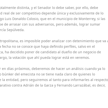
almente distinta, y el Senador lo debe saber, por ello, debe
ad real de ser competitivo depende única y exclusivamente de lo
go Luis Donaldo Colosio, que en el municipio de Monterrey, si las
ebe de arrasar con sus adversarios, pero además, lograr sumar
arcía Sepúlveda.
ropolitana, es imposible poder analizar con detenimiento que va 
 fecha no se conoce que haya definido perfiles, salvo en el
ica, ha decidido poner de candidato al dueño de un negocio de
rgo, la votación que ahí pueda lograr está en veremos.
 en días próximos, deberemos de hacer un análisis cuando ya lo
o búnker del emecista no se tiene nada claro de quienes lo
la entidad, pero seguiremos al tanto para informarles al respect
ativo contra Adrián de la Garza y Fernando Larrazábal, es decir,