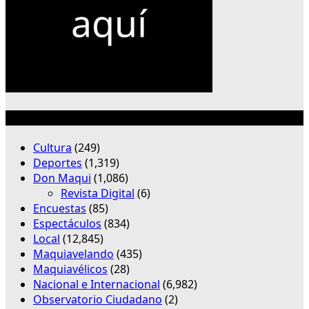
Categorías
Cultura
(249)
Deportes
(1,319)
Don Maqui
(1,086)
Revista Digital
(6)
Encuestas
(85)
Espectáculos
(834)
Local
(12,845)
Maquiavelando
(435)
Maquiavélicos
(28)
Nacional e Internacional
(6,982)
Observatorio Ciudadano
(2)