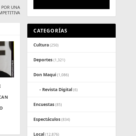
 POR UNA
MPETITIVA
CATEGORÍAS
Cultura
(250)
Deportes
(1,321)
Don Maqui
(1,086)
E
Revista Digital
(6)
CAN
Encuestas
(85)
O
Espectáculos
(834)
Local
(12,876)